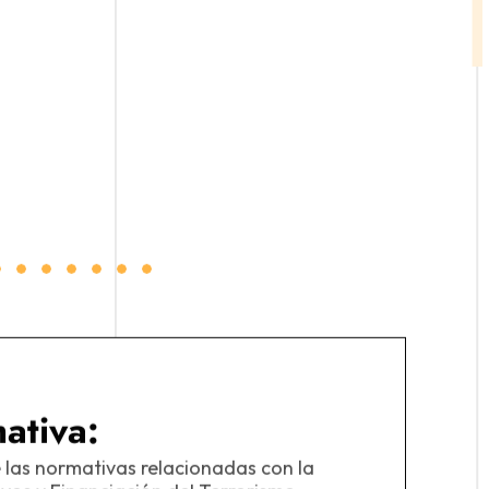
ativa:
I
 las normativas relacionadas con la