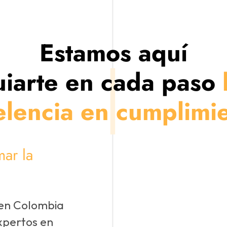
Estamos aquí
uiarte en cada paso
h
elencia en cumplimie
ar la
 en Colombia
xpertos en