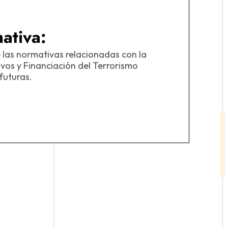
ativa:
I
 las normativas relacionadas con la
vos y Financiación del Terrorismo
futuras.
Ga
si
se
Of