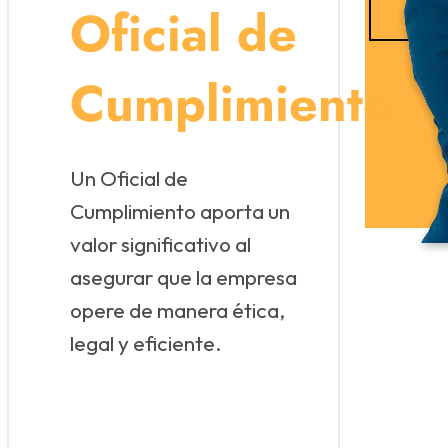
Oficial de
Certificación de Cumplimiento
Cumplimiento
ertificar ante el ente de control el cumplimiento de las
isposiciones en materia de prevención de LAFT, según l
equerimientos de la entidad correspondiente.
Un Oficial de
ficiales de Cumplimiento
Cumplimiento aporta un
valor significativo al
asegurar que la empresa
opere de manera ética,
legal y eficiente.