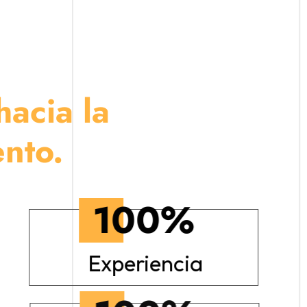
acia la
nto.
100
%
Experiencia